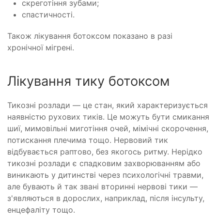
скреготіння зубами;
спастичності.
Також лікування ботоксом показано в разі
хронічної мігрені.
Лікування тику ботоксом
Тикозні розлади — це стан, який характеризується
наявністю рухових тиків. Це можуть бути смикання
шиї, мимовільні миготіння очей, мімічні скорочення,
потискання плечима тощо. Нервовий тик
відбувається раптово, без якогось ритму. Нерідко
тикозні розлади є спадковим захворюванням або
виникають у дитинстві через психологічні травми,
але бувають й так звані вторинні нервові тики —
з'являються в дорослих, наприклад, після інсульту,
енцефаліту тощо.