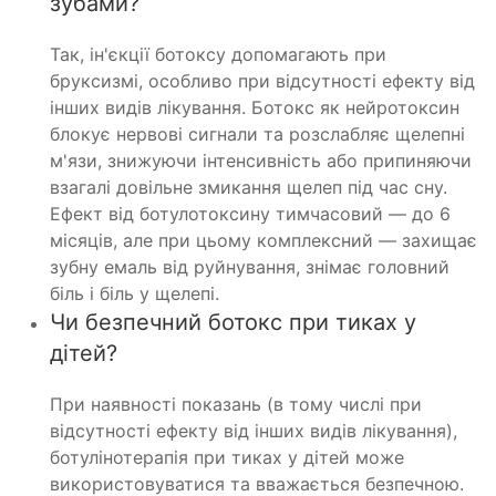
зубами?
Так, ін'єкції ботоксу допомагають при
бруксизмі, особливо при відсутності ефекту від
інших видів лікування. Ботокс як нейротоксин
блокує нервові сигнали та розслабляє щелепні
м'язи, знижуючи інтенсивність або припиняючи
взагалі довільне змикання щелеп під час сну.
Ефект від ботулотоксину тимчасовий — до 6
місяців, але при цьому комплексний — захищає
зубну емаль від руйнування, знімає головний
біль і біль у щелепі.
Чи безпечний ботокс при тиках у
дітей?
При наявності показань (в тому числі при
відсутності ефекту від інших видів лікування),
ботулінотерапія при тиках у дітей може
використовуватися та вважається безпечною.