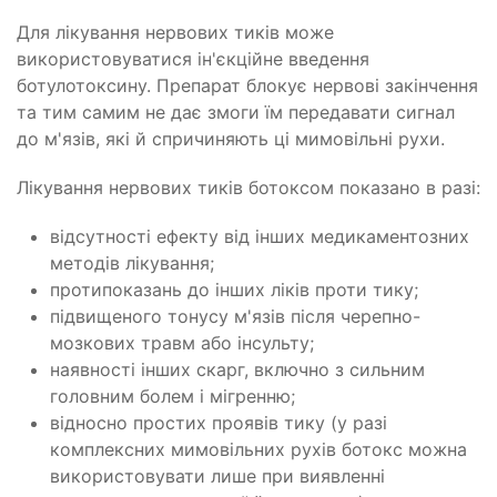
Для лікування нервових тиків може
використовуватися ін'єкційне введення
ботулотоксину. Препарат блокує нервові закінчення
та тим самим не дає змоги їм передавати сигнал
до м'язів, які й спричиняють ці мимовільні рухи.
Лікування нервових тиків ботоксом показано в разі:
відсутності ефекту від інших медикаментозних
методів лікування;
протипоказань до інших ліків проти тику;
підвищеного тонусу м'язів після черепно-
мозкових травм або інсульту;
наявності інших скарг, включно з сильним
головним болем і мігренню;
відносно простих проявів тику (у разі
комплексних мимовільних рухів ботокс можна
використовувати лише при виявленні