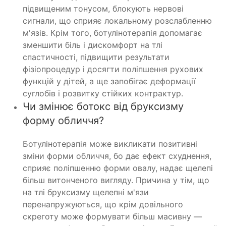
підвищеним тонусом, блокують нервові
сигнали, що сприяє локальному розслабленню
м'язів. Крім того, ботулінотерапія допомагає
зменшити біль і дискомфорт на тлі
спастичності, підвищити результати
фізіопроцедур і досягти поліпшення рухових
функцій у дітей, а ще запобігає деформації
суглобів і розвитку стійких контрактур.
Чи змінює ботокс від бруксизму
форму обличчя?
Ботулінотерапія може викликати позитивні
зміни форми обличчя, бо дає ефект схуднення,
сприяє поліпшенню форми овалу, надає щелепі
більш витонченого вигляду. Причина у тім, що
на тлі бруксизму щелепні м'язи
перенапружуються, що крім довільного
скреготу може формувати більш масивну —