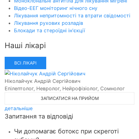
Моноклональні антитіла для лікування мігрені
Відео-ЕЕГ моніторинг нічного сну
Лікування непритомності та втрати свідомості
Лікування рухових розладів
Блокади та стероїдні ін'єкції
Наші лікарі
ВСІ ЛІКАРІ
Ніколайчук Андрій Сергійович
Епілептолог, Невролог, Нейрофізіолог, Сомнолог
ЗАПИСАТИСЯ НА ПРИЙОМ
детальніше
Запитання та відповіді
Чи допомагає ботокс при скреготі