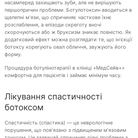
насамперед захищають зуби, але не вирішують
першопричин проблеми. Ботулотоксин вводиться в
щелепні м'язи, що спричиняє часткове їхнє
розслаблення, а епізоди скреготу вночі
скорочуються або ж бруксизм зникає повністю. Як
додатковий ефект можна розглядати те, що ін'єкції
ботоксу корегують овал обличчя, звужують його
форму.
Процедура ботулінотерапії в клініці «МедСейв+»
комфортна для пацієнтів і займає мінімум часу.
Лікування спастичності
ботоксом
Спастичність (спастика) — це неврологічне
порушення, що повʼязано з підвищеним м'язовим
тонусом. Це зазвичай спричиняє різні проблеми з