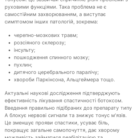
руховими функціями. Така проблема не є
самостійним захворюванням, а виступає
симптомом інших патологій, зокрема:
черепно-мозкових травм;
розсіяного склерозу;
інсульту;
пошкодження спинного мозку;
пухлин;
дитячого церебрального паралічу;
хвороби Паркінсона, Альцгеймера тощо.
Актуальні наукові дослідження підтверджують
ефективність лікування спастичності ботоксом.
Введення правильно підібраних доз препарату типу
А блокує нервові сигнали та знижує тонус м'язів.
Це зменшує прояви спастики, усуває біль,
покращує загальне самопочуття, дає хворому
можливість займатися реабілітацією та