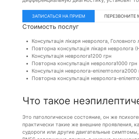
ЗАПИСАТЬСЯ НА ПРИЕМ
ПЕРЕЗВОНИТЕ 
Стоимость послуг
Консультація лікаря невролога, Головного 
Повторна консультація лікаря невролога (Н
Консультація невролога
1200 грн
Повторна консультація невролога
1000 грн
Консультація невролога-епілептолога
2000 
Повторна консультація невролога-епілепт
Что такое неэпилептич
Это патологическое состояние, он же психог
практически такие же внешние проявления, ка
судороги или другие двигательные симптомы,