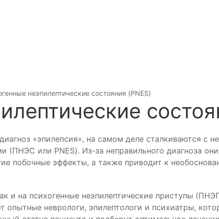
огенные неэпилептические состояния (PNES)
илептические состоя
 диагноз «эпилепсия», на самом деле сталкиваются с 
 (ПНЭС или PNES). Из-за неправильного диагноза они
ие побочные эффекты, а также приводит к необоснова
 так и на психогенные неэпилептические приступы (ПН
ют опытные неврологи, эпилептологи и психиатры, кот
чный статус пациента и подберут оптимальное лечение