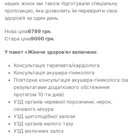
наших жінок ми також підготували спеціальну
пропозицію, яка дозволить їм перевірити своє
здоров’я за один день.
Нова ціна
6799 грн.
Cтара ціна
9000 грн.
У пакет «Жіноче здоров’я» включено:
Консультація терапевта/кардіолога
Консультація акушера-гінеколога
Повторна консультація акушера-гінеколога (за
результатами додаткового обстеження
протягом 10-ти днів)
УЗД органів черевної порожнини, нирок,
сечового міхура
УЗД щитоподібної залози
УЗД органів малого тазу
УЗД молочних залоз