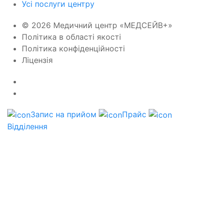
Усі послуги центру
© 2026 Медичний центр «МЕДСЕЙВ+»
Політика в області якості
Політика конфіденційності
Ліцензія
Запис на прийом
Прайс
Відділення
Ваші дані
Заповнюючи фому, надаю згоду на обробку даних.