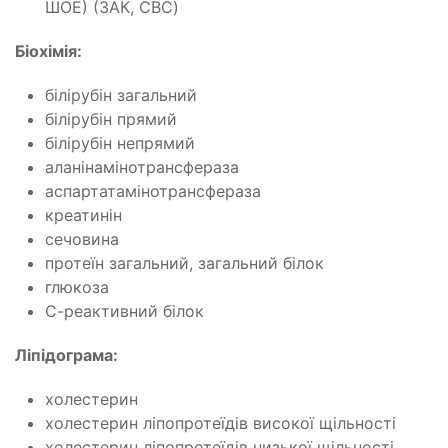
ШОЕ) (ЗАК, CBC)
Біохімія:
білірубін загальний
білірубін прямий
білірубін непрямий
аланінамінотрансфераза
аспартатамінотрансфераза
креатинін
сечовина
протеїн загальний, загальний білок
глюкоза
С-реактивний білок
Ліпідограма:
холестерин
холестерин ліпопротеїдів високої щільності
холестерин ліпопротеїдів низької щільності