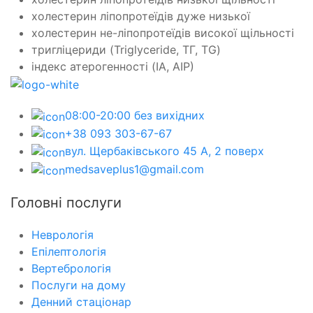
холестерин ліпопротеїдів дуже низької
холестерин не-ліпопротеїдів високої щільності
тригліцериди (Triglyceride, ТГ, TG)
індекс атерогенності (IА, АIР)
08:00-20:00 без вихідних
+38 093 303-67-67
вул. Щербаківського 45 А, 2 поверх
medsaveplus1@gmail.com
Головні послуги
Неврологія
Епілептологія
Вертебрологія
Послуги на дому
Денний стаціонар