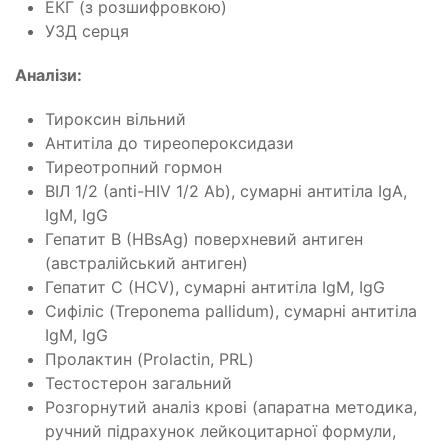
ЕКГ (з розшифровкою)
УЗД серця
Аналізи:
Тироксин вільний
Антитіла до тиреопероксидази
Тиреотропний гормон
ВІЛ 1/2 (anti-HIV 1/2 Ab), сумарні антитіла IgA,
IgM, IgG
Гепатит В (HBsAg) поверхневий антиген
(австралійський антиген)
Гепатит С (HCV), сумарні антитіла IgM, IgG
Сифіліс (Treponema pallidum), сумарні антитіла
IgM, IgG
Пролактин (Prolactin, PRL)
Тестостерон загальний
Розгорнутий аналіз крові (апаратна методика,
ручний підрахунок лейкоцитарної формули,